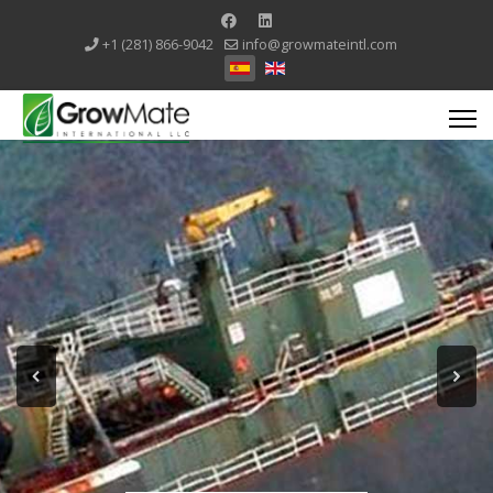
+1 (281) 866-9042
info@growmateintl.com