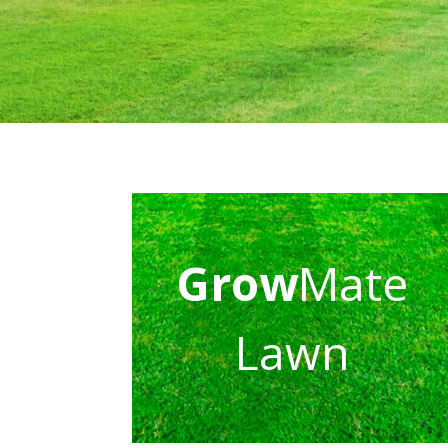
Grow
Mate
Lawn